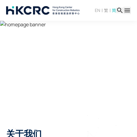
跳
|
|
EN
繁
简
转
到
主
要
内
容
了解更多
关于我们