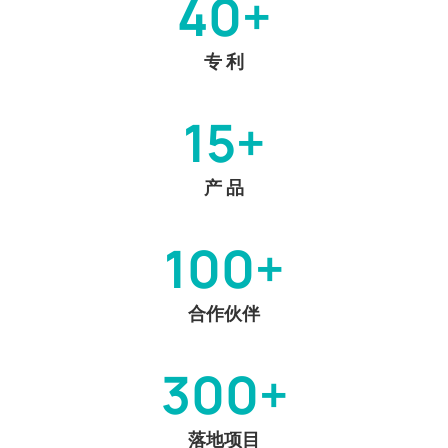
40+
专 利
15+
产 品
100+
合作伙伴
300+
落地项目