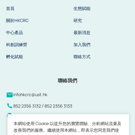
首頁
生態賦能
關於HKCRC
研究
中心產品
最新消息
科創訓練營
加入我們
孵化賦能
聯絡方式
聯絡我們
infohkcrc@ust.hk
/
852 2356 3132
852 2356 3133
香港新界白石角香港科學園科技大道西17號 17W大樓8樓
808-813及815室
本網站使用 Cookie 以提升您的瀏覽體驗、分析網站流量及
改善我們的服務。繼續使用本網站，即表示您同意我們使