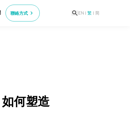
們
EN
|
繁
|
简
聯絡方式
S 如何塑造