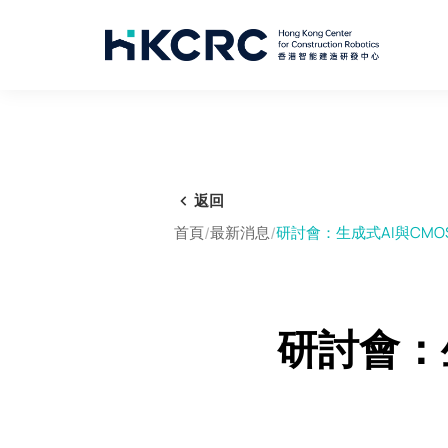
移
至
主
內
容
返回
首頁
/
最新消息
/
研討會：生成式AI與CMO
研討會：生